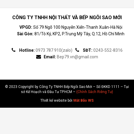
CÔNG TY TNHH NỘI THẤT VÀ BẾP NGÔI SAO MỚI
VPGD:
Số 79 Ngõ 100 Nguyễn Xiển-Thanh Xuân-Hà Nội
Sài Gòn:
81/Tô Ký, KP2, P.Trung Mỹ Tây, Q.12, Hồ Chí Minh
Hotline:
0973 787 910(zalo)
SĐT:
0243-552-8316
Email:
Bep79.vn@gmail.com
© 2023 Copyright by Công Ty TNHH Bếp Ngôi Sao Mới – Số ĐKKD 1111 – Tại
sở Kế Hoạch và Đầu Tư TP.HCM –
(Chính Sách Riêng Tư)
Thiết kế website bởi
Mắt Bão WS