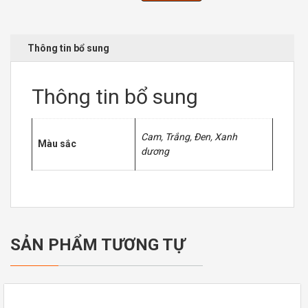
từ
công
nghiệp
kiểu
Thông tin bổ sung
âu
4
họng
Thông tin bổ sung
công
suất
3000W
Cam
,
Trắng
,
Đen
,
Xanh
số
Màu sắc
dương
lượng
SẢN PHẨM TƯƠNG TỰ