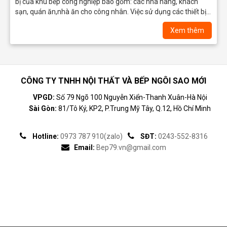
bị của khu bếp công nghiệp bao gồm: các nhà hàng, khách
sạn, quán ăn,nhà ăn cho công nhân. Việc sử dụng các thiết bị
inox không chỉ mang đến độ bền đẹp với gam màu sáng bóng
Xem thêm
mà còn giúp đảm…
CÔNG TY TNHH NỘI THẤT VÀ BẾP NGÔI SAO MỚI
VPGD:
Số 79 Ngõ 100 Nguyễn Xiển-Thanh Xuân-Hà Nội
Sài Gòn:
81/Tô Ký, KP2, P.Trung Mỹ Tây, Q.12, Hồ Chí Minh
Hotline:
0973 787 910(zalo)
SĐT:
0243-552-8316
Email:
Bep79.vn@gmail.com