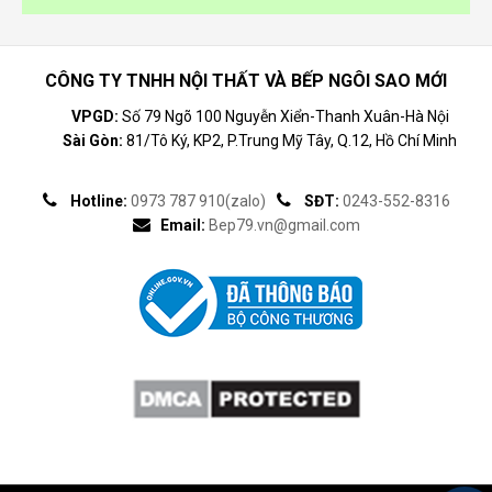
CÔNG TY TNHH NỘI THẤT VÀ BẾP NGÔI SAO MỚI
VPGD:
Số 79 Ngõ 100 Nguyễn Xiển-Thanh Xuân-Hà Nội
Sài Gòn:
81/Tô Ký, KP2, P.Trung Mỹ Tây, Q.12, Hồ Chí Minh
Hotline:
0973 787 910(zalo)
SĐT:
0243-552-8316
Email:
Bep79.vn@gmail.com