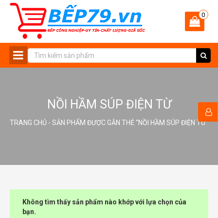
0
-
NỒI HẦM SÚP ĐIỆN TỪ
TRANG CHỦ
- SẢN PHẨM ĐƯỢC GẮN THẺ “NỒI HẦM SÚP ĐIỆN TỪ”
Không tìm thấy sản phẩm nào khớp với lựa chọn của
bạn.