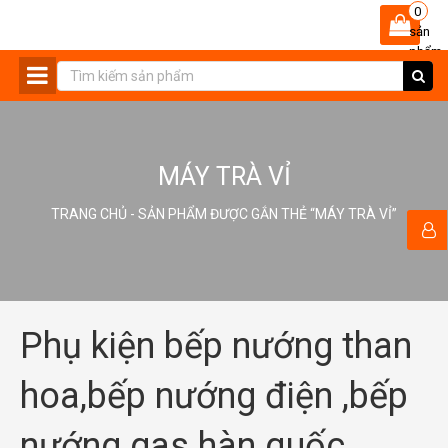
0
sản
phẩm
-
MÁY TRÀ VỈ
TRANG CHỦ
- SẢN PHẨM ĐƯỢC GẮN THẺ “MÁY TRÀ VỈ”
Phụ kiện bếp nướng than
hoa,bếp nướng điện ,bếp
nướng gas hàn quốc