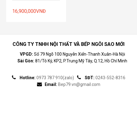
16,900,000
VNĐ
CÔNG TY TNHH NỘI THẤT VÀ BẾP NGÔI SAO MỚI
VPGD:
Số 79 Ngõ 100 Nguyễn Xiển-Thanh Xuân-Hà Nội
Sài Gòn:
81/Tô Ký, KP2, P.Trung Mỹ Tây, Q.12, Hồ Chí Minh
Hotline:
0973 787 910(zalo)
SĐT:
0243-552-8316
Email:
Bep79.vn@gmail.com