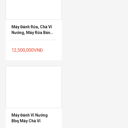
hàng
Máy Đánh Rửa, Chà Vỉ
Nướng, Máy Rửa Bán
Tự Động Chuyên Dùng
Cho Nhà Hàng Thịt
Nướng Hàn Quốc
12,500,000
VNĐ
Mua
hàng
Máy Đánh Vỉ Nướng
Bbq Máy Chà Vỉ