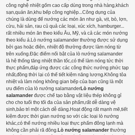
công nghệ nhiệt gốm cao cấp dùng trong nhà hàng,khách
sạn,quán ăn,khu bếp công nghiệp...Công dụng của
chúng là dùng để nướng các món ăn như gà, vịt, bò, lợn,
cừu, hải sản, rau củ quả các loại, xúc xích, hamburger...
rất nhiều món ăn theo kiểu Âu, Mỹ, và cả các món nướng
theo kiểu á.
Lò nướng salamander thường được sử dụng
bởi gas hoặc điện, nhiệt độ thường được làm nóng từ
trên xuống.Đặc điểm nổi bật của lò nướng salamander
là hệ thống tăng nhiệt thần tốc,có thể làm nóng tức thời
thực phẩm,đáp ứng được các công thức nướng phức tạp
nhất,đồng thời lại có thể tiết kiệm năng lượng.Không tỏa
nhiệt và làm nóng không gian bếp của bạn cũng là một
ưu điểm của lò nướng salamander
Lò nướng
salamander
được chế tạo bằng vật liệu thép không gỉ
cho cho tuổi thọ tối đa của sản phẩm,rất dễ dàng vệ
sinh,bảo trì một cách dễ dàng.Hoạt động rất mạnh mẽ,tiết
kiệm được thời gian nướng so với các loại lò nướng
khác,có thể nướng nhiều loại thực phẩm đông lạnh mà
không cần phải rã đông.
Lò nướng salamander
thường