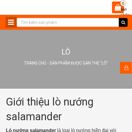
0
sản
phẩm
-
LÒ
TRANG CHỦ
- SẢN PHẨM ĐƯỢC GẮN THẺ “LÒ”
Giới thiệu lò nướng
salamander
Lò nướng salamander
là loại lò nướng hiện đại với