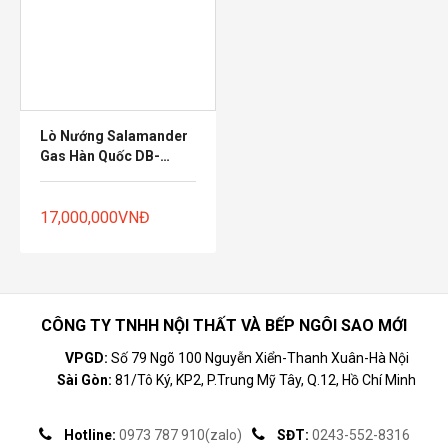
Mua
hàng
Lò Nướng Salamander
Gas Hàn Quốc DB-
G1003 3 Họng
17,000,000
VNĐ
CÔNG TY TNHH NỘI THẤT VÀ BẾP NGÔI SAO MỚI
VPGD:
Số 79 Ngõ 100 Nguyễn Xiển-Thanh Xuân-Hà Nội
Sài Gòn:
81/Tô Ký, KP2, P.Trung Mỹ Tây, Q.12, Hồ Chí Minh
Hotline:
0973 787 910(zalo)
SĐT:
0243-552-8316