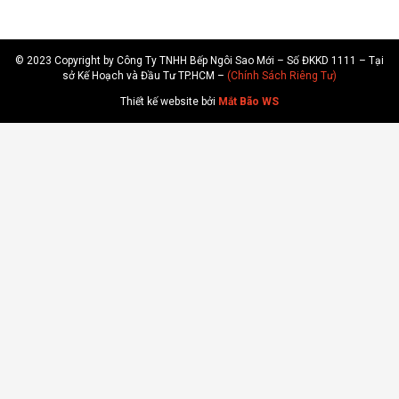
© 2023 Copyright by Công Ty TNHH Bếp Ngôi Sao Mới – Số ĐKKD 1111 – Tại
sở Kế Hoạch và Đầu Tư TP.HCM –
(Chính Sách Riêng Tư)
Thiết kế website bởi
Mắt Bão WS