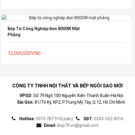
Bếp Từ Công Nghiệp Đơn 8000W Mặt
Phẳng
13,000,000
VNĐ
CÔNG TY TNHH NỘI THẤT VÀ BẾP NGÔI SAO MỚI
VPGD:
Số 79 Ngõ 100 Nguyễn Xiển-Thanh Xuân-Hà Nội
Sài Gòn:
81/Tô Ký, KP2, P.Trung Mỹ Tây, Q.12, Hồ Chí Minh
Hotline:
0973 787 910(zalo)
SĐT:
0243-552-8316
Email:
Bep79.vn@gmail.com