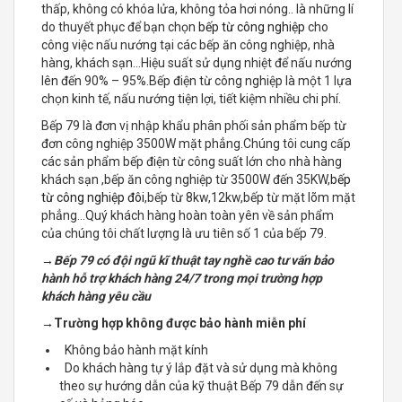
thấp, không có khóa lửa, không tỏa hơi nóng.. là những lí
do thuyết phục để bạn chọn
bếp từ công nghiệp
cho
công việc nấu nướng tại các bếp ăn công nghiệp, nhà
hàng, khách sạn…Hiệu suất sử dụng nhiệt để nấu nướng
lên đến 90% – 95%.Bếp điện từ công nghiệp là một 1 lựa
chọn kinh tế, nấu nướng tiện lợi, tiết kiệm nhiều chi phí.
Bếp 79 là đơn vị nhập khẩu phân phối sản phẩm bếp từ
đơn công nghiệp 3500W mặt phẳng.Chúng tôi cung cấp
các sản phẩm bếp điện từ công suất lớn cho nhà hàng
khách sạn ,bếp ăn công nghiệp từ 3500W đến 35KW,
bếp
từ công nghiệp đôi
,bếp từ 8kw,12kw,bếp từ mặt lõm mặt
phẳng…Quý khách hàng hoàn toàn yên về sản phẩm
của chúng tôi chất lượng là ưu tiên số 1 của bếp 79.
→Bếp 79 có đội ngũ kĩ thuật tay nghề cao tư vấn bảo
hành hỗ trợ khách hàng 24/7 trong mọi trường hợp
khách hàng yêu cầu
→
Trường hợp không được bảo hành miễn phí
Không bảo hành mặt kính
Do khách hàng tự ý lắp đặt và sử dụng mà không
theo sự hướng dẫn của kỹ thuật Bếp 79 dẫn đến sự