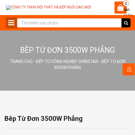
0
sản
phẩm
-
BÊP TỪ ĐƠN 3500W PHẲNG
TRANG CHỦ
-
BẾP TỪ CÔNG NGHIỆP SHINSTAR
- BÊP TỪ ĐƠN
3500W PHẲNG
Bêp Từ Đơn 3500W Phẳng