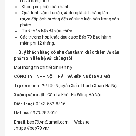
cố và hỏng hóc.
Không có phiếu bảo hành
Quá trình vận chuyển,sử dụng khách hàng làm
rơi,va đập ảnh hưởng đến các linh kiện bên trong sản
phẩm
Tự ý tháo bếp để sửa chữa
Các trường hợp khác đều được Bếp 79 Bảo hành
miễn phí 12 tháng.
→
Quý khách hàng có nhu cầu tham khảo thêm về sản
phẩm xin liên hệ với chúng tôi:
Mọi thông tin chi tiết xin liên hệ:
CÔNG TY TNHH NỘI THẤT VÀ BẾP NGÔI SAO MỚI
Trụ sở chính
: 79/100 Nguyễn Xiển-Thanh Xuân-Hà Nội
Xưởng sản xuất
: Cầu La Khê -Hà Đông-Hà Nội
Điện thoại
: 0243-552-8316
Hotline
: 0973-787-910
Email
:
bep79.vn@gmail.com
– Website
:
https://bep79.vn/