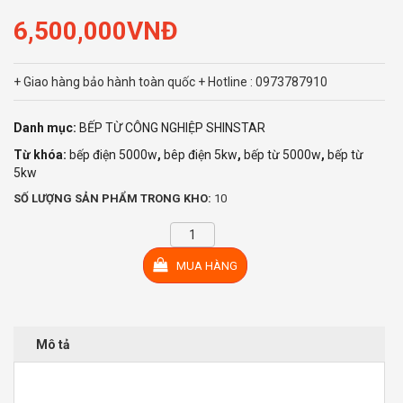
6,500,000
VNĐ
+ Giao hàng bảo hành toàn quốc + Hotline : 0973787910
Danh mục:
BẾP TỪ CÔNG NGHIỆP SHINSTAR
Từ khóa:
bếp điện 5000w
,
bêp điện 5kw
,
bếp từ 5000w
,
bếp từ
5kw
SỐ LƯỢNG SẢN PHẨM TRONG KHO:
10
Bếp
từ
MUA HÀNG
công
nghiệp
Shinstar
5000W
mặt
Mô tả
phẳng
số
lượng