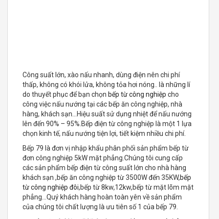
hàng, khách sạn…Hiệu suất sử dụng nhiệt để nấu nướng
lên đến 90% – 95%.Bếp điện từ công nghiệp là một 1 lựa
chọn kinh tế, nấu nướng tiện lợi, tiết kiệm nhiều chi phí.
Bếp 79 là đơn vị nhập khẩu phân phối sản phẩm bếp từ
đơn công nghiệp 5kW mặt phẳng.Chúng tôi cung cấp
các sản phẩm bếp điện từ công suất lớn cho nhà hàng
khách sạn ,bếp ăn công nghiệp từ 3500W đến 35KW,
bếp
từ công nghiệp đôi
,bếp từ 8kw,12kw,bếp từ mặt lõm mặt
phẳng…Quý khách hàng hoàn toàn yên về sản phẩm
của chúng tôi chất lượng là ưu tiên số 1 của bếp 79.
→Bếp 79 có đội ngũ kĩ thuật tay nghề cao tư vấn bảo
hành hỗ trợ khách hàng 24/7 trong mọi trường hợp
khách hàng yêu cầu
→
Trường hợp không được bảo hành miễn phí
Không bảo hành mặt kính
Do khách hàng tự ý lắp đặt và sử dụng mà không
theo sự hướng dẫn của kỹ thuật Bếp 79 dẫn đến sự
cố và hỏng hóc.
Không có phiếu bảo hành
Quá trình vận chuyển,sử dụng khách hàng làm