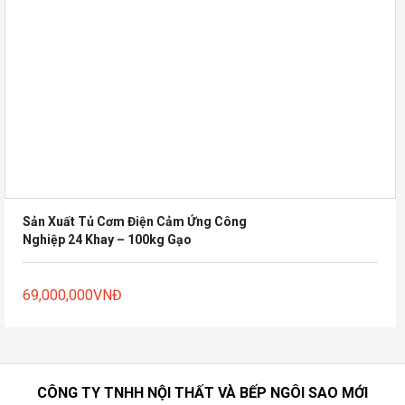
Sản Xuất Tủ Cơm Điện Cảm Ứng Công
Nghiệp 24 Khay – 100kg Gạo
69,000,000
VNĐ
CÔNG TY TNHH NỘI THẤT VÀ BẾP NGÔI SAO MỚI
VPGD:
Số 79 Ngõ 100 Nguyễn Xiển-Thanh Xuân-Hà Nội
Sài Gòn:
81/Tô Ký, KP2, P.Trung Mỹ Tây, Q.12, Hồ Chí Minh
Hotline:
0973 787 910(zalo)
SĐT:
0243-552-8316
Email:
Bep79.vn@gmail.com