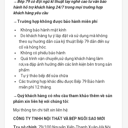
rơi,va đập ảnh hưởng đến các linh kiện bên trong sản
phẩm
Tự ý tháo bếp để sửa chữa
Các trường hợp khác đều được Bếp 79 Bảo hành
miễn phí 12 tháng.
→
Quý khách hàng có nhu cầu tham khảo thêm về sản
phẩm xin liên hệ với chúng tôi:
Mọi thông tin chi tiết xin liên hệ:
CÔNG TY TNHH NỘI THẤT VÀ BẾP NGÔI SAO MỚI
Trụ sở chính
: 79/100 Nguyễn Xiển-Thanh Xuân-Hà Nội
Xưởng sản xuất
: Cầu La Khê -Hà Đông-Hà Nội
Điện thoại
: 0243-552-8316
Hotline
: 0973-787-910
Email
:
bep79.vn@gmail.com
– Website
:
https://bep79.vn/