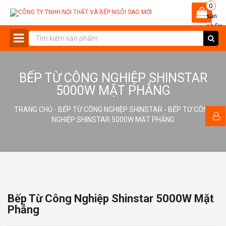
0
sản
phẩm
-
BẾP TỪ CÔNG NGHIỆP SHINSTAR
5000W MẶT PHẲNG
TRANG CHỦ
-
BẾP TỪ CÔNG NGHIỆP SHINSTAR
- BẾP TỪ CÔNG
NGHIỆP SHINSTAR 5000W MẶT PHẲNG
Bếp Từ Công Nghiệp Shinstar 5000W Mặt
Phẳng