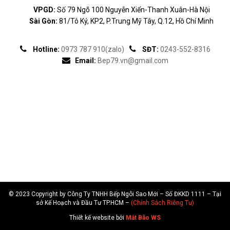
© 2023 Copyright by Công Ty TNHH Bếp Ngôi Sao Mới – Số ĐKKD 1111 – Tại
sở Kế Hoạch và Đầu Tư TP.HCM –
(Chính Sách Riêng Tư)
Thiết kế website bởi
Mắt Bão WS